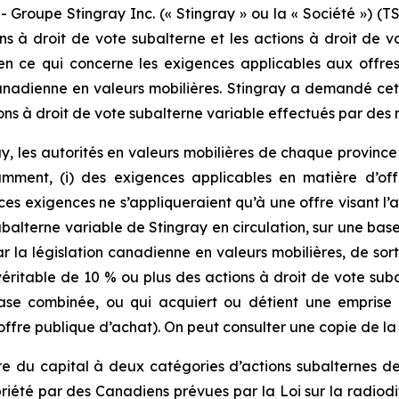
upe Stingray Inc. (« Stingray » ou la « Société ») (TS
ons à droit de vote subalterne et les actions à droit de
n ce qui concerne les exigences applicables aux offres
anadienne en valeurs mobilières. Stingray a demandé cett
tions à droit de vote subalterne variable effectués par de
y, les autorités en valeurs mobilières de chaque provinc
amment, (i) des exigences applicables en matière d’off
es exigences ne s’appliqueraient qu’à une offre visant l’a
ubalterne variable de Stingray en circulation, sur une base
ar la législation canadienne en valeurs mobilières, de sor
véritable de 10 % ou plus des actions à droit de vote suba
base combinée, ou qui acquiert ou détient une emprise 
offre publique d’achat). On peut consulter une copie de l
ure du capital à deux catégories d’actions subalternes 
opriété par des Canadiens prévues par la
Loi sur la radiodi