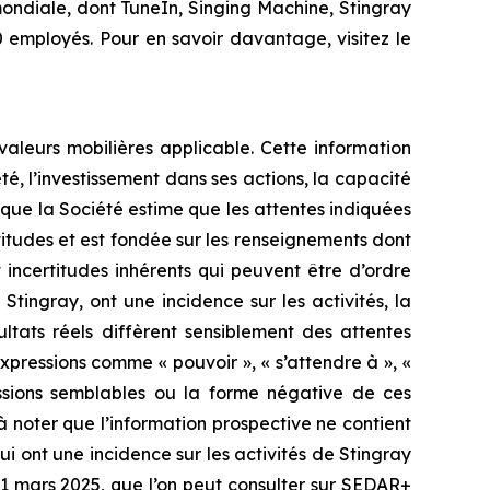
ondiale, dont TuneIn, Singing Machine, Stingray
 employés. Pour en savoir davantage, visitez le
aleurs mobilières applicable. Cette information
é, l’investissement dans ses actions, la capacité
n que la Société estime que les attentes indiquées
titudes et est fondée sur les renseignements dont
t incertitudes inhérents qui peuvent être d’ordre
tingray, ont une incidence sur les activités, la
ltats réels diffèrent sensiblement des attentes
xpressions comme « pouvoir », « s’attendre à », «
pressions semblables ou la forme négative de ces
t à noter que l’information prospective ne contient
i ont une incidence sur les activités de Stingray
 31 mars 2025, que l’on peut consulter sur SEDAR+