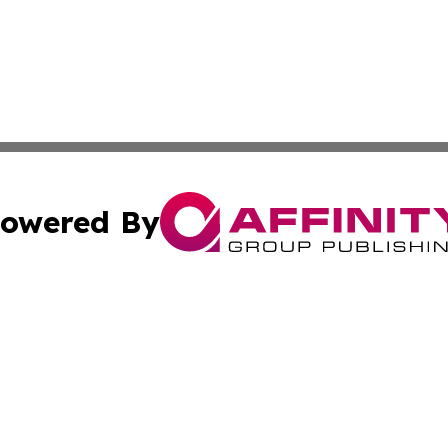
owered By
ubmit Press Release
Terms & Conditions
Copyright/DMCA
c. dba Affinity Group Publishing & Sao Tome and Principe 
Cookie Settings / Your Privacy Choices