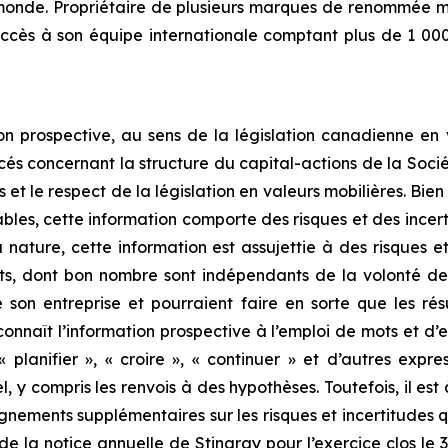
monde. Propriétaire de plusieurs marques de renommée m
uccès à son équipe internationale comptant plus de 1 000
n prospective, au sens de la législation canadienne en v
és concernant la structure du capital-actions de la Sociét
s et le respect de la législation en valeurs mobilières. Bie
bles, cette information comporte des risques et des incer
 nature, cette information est assujettie à des risques e
nts, dont bon nombre sont indépendants de la volonté de S
son entreprise et pourraient faire en sorte que les résu
onnaît l’information prospective à l’emploi de mots et d’e
», « planifier », « croire », « continuer » et d’autres ex
nel, y compris les renvois à des hypothèses. Toutefois, il es
gnements supplémentaires sur les risques et incertitudes qu
 de la notice annuelle de Stingray pour l’exercice clos le