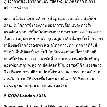
ภูมิอากาศของอาร์กติกแบบเรียลไทม์เป็นวัสดุหลักในการ
สร้างสรรค์งาน
ผลงานนี้เริ่มต้นจากหลักการพื้นฐานเพียงข้อเดียว นั่นก็คือ
ศิลปะไม่ใช่การจำลองภาพของการเปลี่ยนแปลงทางสิ่ง
แวดล้อม หากแต่เป็นบันทึกทางกายภาพของการเปลี่ยนแปลง
นั้นเอง ในภูมิภาคอาร์กติก อุณหภูมิกำลังเพิ่มสูงขึ้นเร็วกว่าค่า
เฉลี่ยของโลกถึงสองเท่า ส่งผลให้สภาวะตามฤดูกาลที่สิ่งมี
ชีวิตในพื้นที่ต้องพึ่งพาเริ่มไม่เสถียร ดอกป๊อปปี้อาร์กติกผลิ
บานขึ้นท่ามกลางสภาวะเช่นนี้ โดยจะเบ่งบานอยู่เพียงชั่วครู่
ก่อนที่อุณหภูมิจะสูงเกินขีดที่ดอกไม้จะอยู่รอดได้ นิทรรศการ
นี้จะติดตามการเปลี่ยนแปลงนี้ผ่านประติมากรรมกล่องไฟและ
งานศิลปะจากสีที่สร้างขึ้นโดยหุ่นยนต์และ AI ซึ่งตอบสนอง
ต่อข้อมูลสภาพภูมิอากาศแบบเรียลไทม์
ที่ SXSW London 2026
Specimens of Time: The Glitched Sublime
ซึ่งจัดแสดงใน