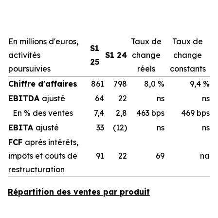
En millions d'euros,
Taux de
Taux de
S1
activités
S1 24
change
change
25
poursuivies
réels
constants
Chiffre d'affaires
861
798
8,0 %
9,4 %
EBITDA
ajusté
64
22
ns
ns
En % des ventes
7,4
2,8
463 bps
469 bps
EBITA
ajusté
33
(12)
ns
ns
FCF
après intérêts,
impôts et coûts de
91
22
69
na
restructuration
Répartition des ventes par produit