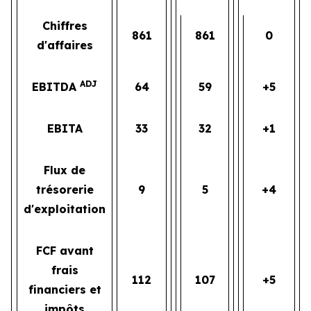
Chiffres
861
861
0
d'affaires
ADJ
EBITDA
64
59
+5
EBITA
33
32
+1
Flux de
trésorerie
9
5
+4
d'exploitation
FCF avant
frais
112
107
+5
financiers et
impôts