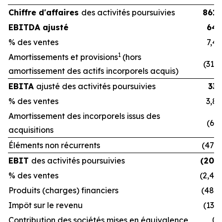
Chiffre d'affaires
des activités poursuivies
861
EBITDA ajusté
64
% des ventes
7,4
1
Amortissements et provisions
(hors
(31)
amortissement des actifs incorporels acquis)
EBITA
ajusté des activités poursuivies
33
% des ventes
3,8
Amortissement des incorporels issus des
(6)
acquisitions
Éléments non récurrents
(47)
EBIT
des activités poursuivies
(20)
% des ventes
(2,4)
Produits (charges) financiers
(48)
Impôt sur le revenu
(13)
Contribution des sociétés mises en équivalence
0