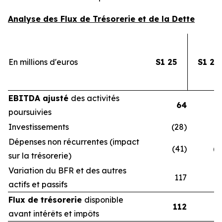
Analyse des Flux de Trésorerie et de la Dette
En millions d'euros
S1 25
S1 24
EBITDA ajusté
des activités
64
poursuivies
Investissements
(28)
(3
Dépenses non récurrentes (impact
(41)
(4
sur la trésorerie)
Variation du BFR et des autres
117
1
actifs et passifs
Flux de trésorerie
disponible
112
avant intérêts et impôts