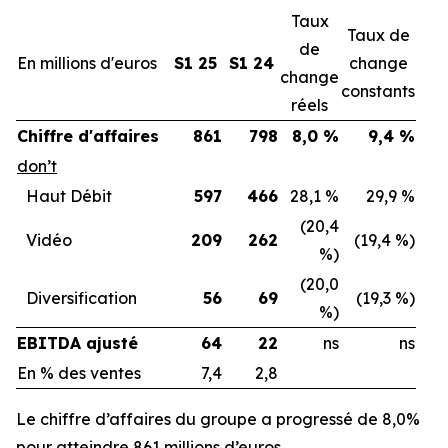
Taux
Taux de
de
En millions d'euros
S1 25
S1 24
change
change
constants
réels
Chiffre d'affaires
861
798
8,0 %
9,4 %
don’t
Haut Débit
597
466
28,1 %
29,9 %
(20,4
Vidéo
209
262
(19,4 %)
%)
(20,0
Diversification
56
69
(19,3 %)
%)
EBITDA ajusté
64
22
ns
ns
En % des ventes
7,4
2,8
Le chiffre d’affaires du groupe a progressé de 8,0%
pour atteindre 861 millions d’euros.