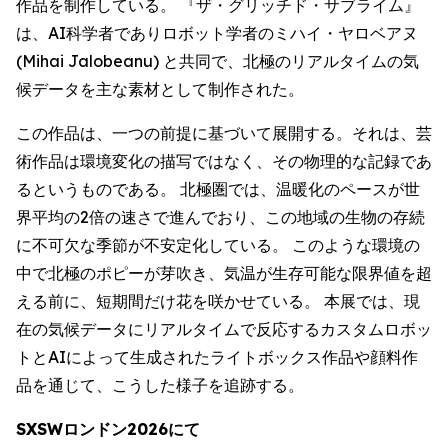
作品を制作している。 『ザ・グリッチド・サブライム』
は、AI科学者でありロボット学者のミハイ・ヤロベアヌ
(Mihai Jalobeanu) と共同で、北極のリアルタイムの気
候データを主な素材として制作された。
この作品は、一つの前提に基づいて展開する。それは、芸
術作品は環境変化の描写ではなく、その物理的な記録であ
るというものである。 北極圏では、温暖化のペースが世
界平均の2倍の速さで進んでおり、この地域の生物の存続
に不可欠な季節が不安定化している。 このような環境の
中で北極のポピーが芽吹き、気温が生存可能な限界値を超
える前に、短期間だけ花を咲かせている。 本展では、現
在の気候データにリアルタイムで反応するカスタムロボッ
トとAIによって生成されたライトボックス作品や顔料作
品を通じて、こうした様子を追跡する。
SXSWロンドン2026にて