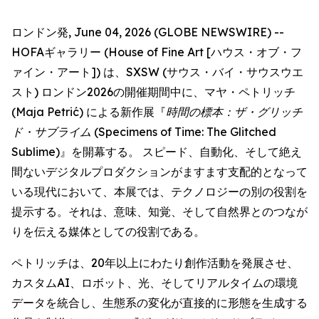
ロンドン発, June 04, 2026 (GLOBE NEWSWIRE) --
HOFAギャラリー (House of Fine Art [ハウス・オブ・フ
ァイン・アート]) は、SXSW (サウス・バイ・サウスウエ
スト) ロンドン2026の開催期間中に、マヤ・ペトリッチ
(Maja Petrić) による新作展『
時間の標本：ザ・グリッチ
ド・サブライム
(Specimens of Time: The Glitched
Sublime)』を開幕する。 スピード、自動化、そして絶え
間ないデジタルプロダクションがますます支配的となって
いる現代において、本展では、テクノロジーの別の役割を
提示する。それは、意味、知覚、そして自然界とのつなが
りを伝える媒体としての役割である。
ペトリッチは、20年以上にわたり創作活動を発展させ、
カスタムAI、ロボット、光、そしてリアルタイムの環境
データを統合し、生態系の変化が直接的に形態を生成する