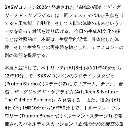
SXSWロンドン2026で発表された『
時間の標本：ザ・グ
リッチド・サブライム
』は、同フェスティバルが焦点を当
てる人工知能、自動化、そして人間の体験の未来というテ
ーマを巡って対話を繰り広げる。 今日の生成AI文化の多
くとは対照的に、本展は、生態学的記憶、具体化した体
験、そして生物界との再接続を軸とした、テクノロジーの
別の道筋を提示する。
本展と並行して、ペトリッチは6月3日 (水) 11時40分から
12時10分まで、SXSWロンドンのプロテインスタジオ
(Protein Studios) (ステージ2) にて『
アート、テック、自
然：ザ・グリッチド・サブライム
(Art, Tech & Nature:
The Glitched Sublime)』を発表する。 また、彼女は6月
4日 (木) 16時10分から16時50分まで、トルーマン・ブル
ワリー (Truman Brewery) (トルーマン・ステージ1) で開
催されるパネルディスカッション『
五感のための架空の世