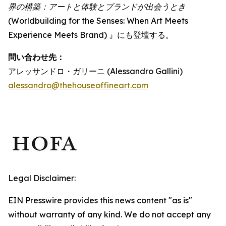
界の構築：アートと体験とブランドが出会うとき
(Worldbuilding for the Senses: When Art Meets
Experience Meets Brand) 』にも登壇する。
問い合わせ先：
アレッサンドロ・ガリーニ (Alessandro Gallini)
alessandro@thehouseoffineart.com
Legal Disclaimer:
EIN Presswire provides this news content "as is"
without warranty of any kind. We do not accept any